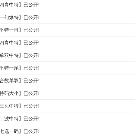
【四肖中特】已公开!
【一句爆特】已公开!
【平特一肖】已公开!
【四肖中特】已公开!
【单双中特】已公开!
【平特一尾】已公开!
【合数单双】已公开!
【特码大小】已公开!
【三头中特】已公开!
【二波中特】已公开!
【七选一码】已公开!