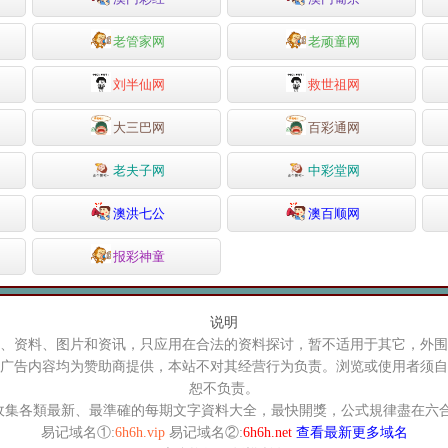
老管家网
老顽童网
刘半仙网
救世祖网
大三巴网
百彩通网
老夫子网
中彩堂网
澳洪七公
澳百顺网
报彩神童
说明
、资料、图片和资讯，只应用在合法的资料探讨，暂不适用于其它，外围
广告内容均为赞助商提供，本站不对其经营行为负责。浏览或使用者须自
恕不负责。
收集各類最新、最準確的每期文字資料大全，最快開獎，公式規律盡在六合
易记域名①:
6h6h.vip
易记域名②:
6h6h.net
查看最新更多域名