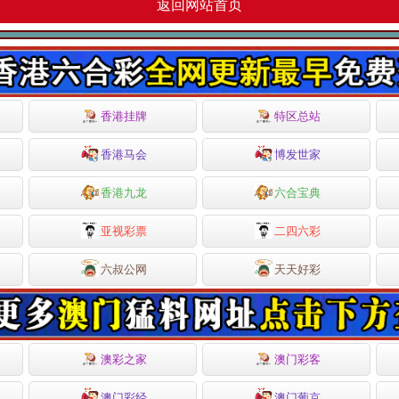
返回网站首页
香港挂牌
特区总站
香港马会
博发世家
香港九龙
六合宝典
亚视彩票
二四六彩
六叔公网
天天好彩
澳彩之家
澳门彩客
澳门彩经
澳门葡京