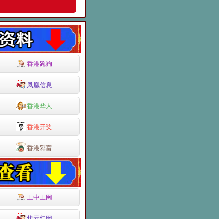
香港跑狗
凤凰信息
香港华人
香港开奖
香港彩富
王中王网
状元红网