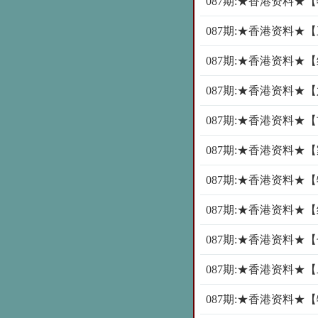
087期:★香港资料★
087期:★香港资料★
087期:★香港资料★
087期:★香港资料★
087期:★香港资料★
087期:★香港资料★
087期:★香港资料★
087期:★香港资料★
087期:★香港资料★
087期:★香港资料★
087期:★香港资料★