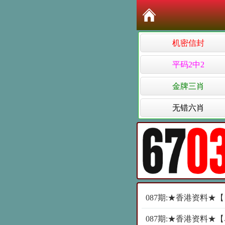
机密信封
平码2中2
金牌三肖
无错六肖
087期:★香港资料★
087期:★香港资料★