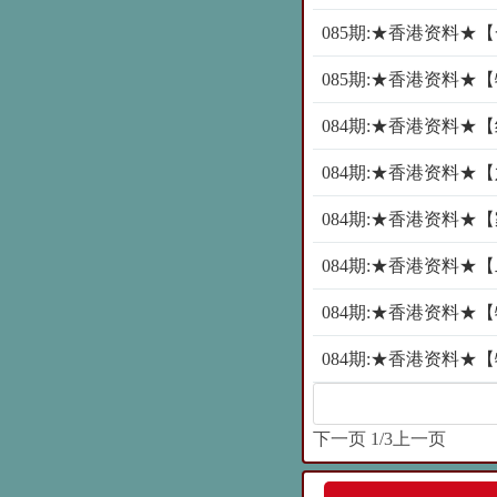
085期:★香港资料★
085期:★香港资料★
084期:★香港资料★
084期:★香港资料★
084期:★香港资料★
084期:★香港资料★
084期:★香港资料★
084期:★香港资料★
下一页
1/3
上一页