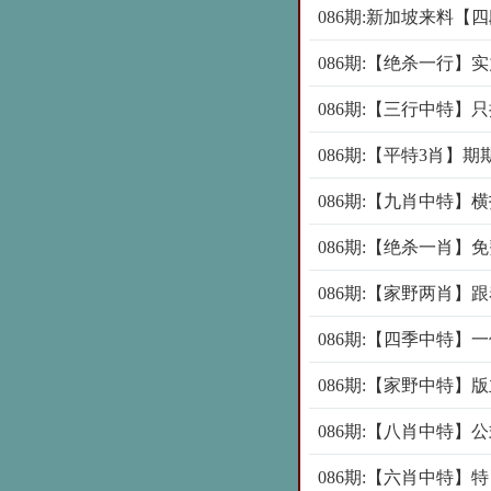
086期:新加坡来料【
086期:【绝杀一行】
086期:【三行中特】
086期:【平特3肖】
086期:【九肖中特】
086期:【绝杀一肖】
086期:【家野两肖】
086期:【四季中特】
086期:【家野中特】
086期:【八肖中特】
086期:【六肖中特】