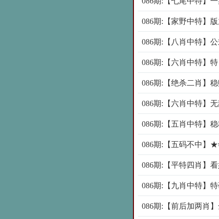
086期:【七尾中特】
086期:【家野中特】
086期:【八肖中特】
086期:【六肖中特】
086期:【绝杀二肖】
086期:【六肖中特】
086期:【五肖中特】
086期:【五码不中】
086期:【平特四肖】
086期:【九肖中特】
086期:【前后加两肖