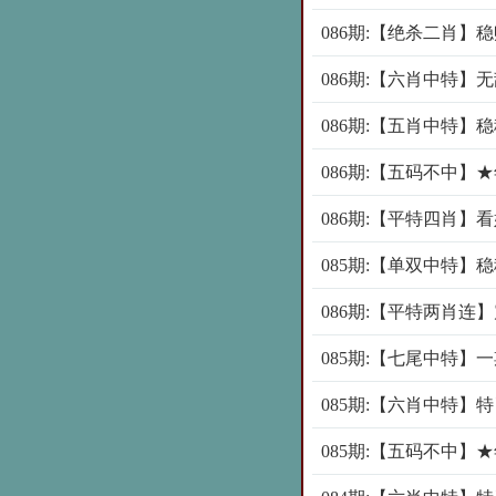
086期:【绝杀二肖】
086期:【六肖中特】
086期:【五肖中特】
086期:【五码不中】
086期:【平特四肖】
085期:【单双中特】
086期:【平特两肖连
085期:【七尾中特】
085期:【六肖中特】
085期:【五码不中】