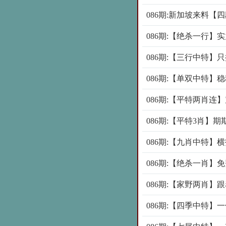
086期:新加坡来料【
086期:【绝杀一行】
086期:【三行中特】
086期:【单双中特】
086期:【平特两肖连
086期:【平特3肖】
086期:【九肖中特】
086期:【绝杀一肖】
086期:【家野两肖】
086期:【四季中特】