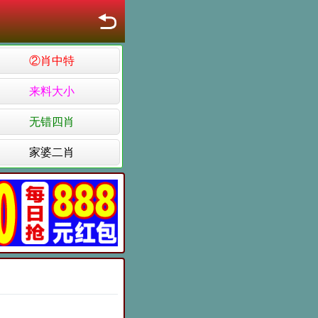
②肖中特
来料大小
无错四肖
家婆二肖