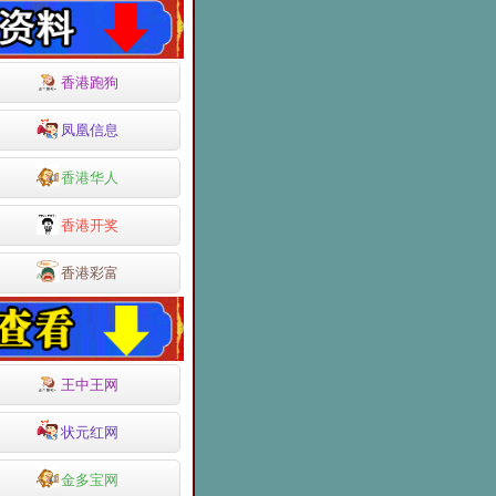
香港跑狗
凤凰信息
香港华人
香港开奖
香港彩富
王中王网
状元红网
金多宝网