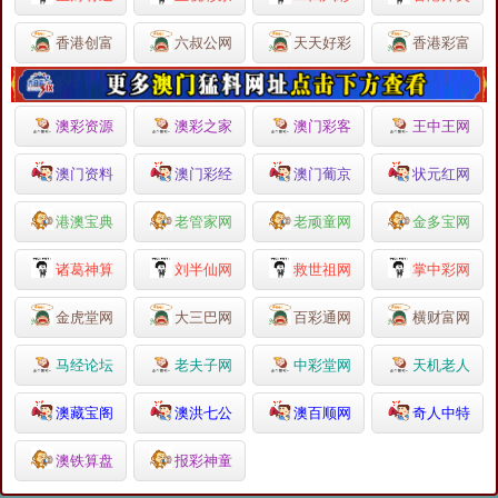
香港创富
六叔公网
天天好彩
香港彩富
澳彩资源
澳彩之家
澳门彩客
王中王网
澳门资料
澳门彩经
澳门葡京
状元红网
港澳宝典
老管家网
老顽童网
金多宝网
诸葛神算
刘半仙网
救世祖网
掌中彩网
金虎堂网
大三巴网
百彩通网
横财富网
马经论坛
老夫子网
中彩堂网
天机老人
澳藏宝阁
澳洪七公
澳百顺网
奇人中特
澳铁算盘
报彩神童