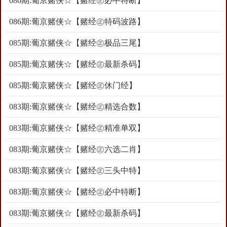
086期:葡京赌侠☆【赌经㊣必中特断】
086期:葡京赌侠☆【赌经㊣特码波路】
085期:葡京赌侠☆【赌经㊣极品三尾】
085期:葡京赌侠☆【赌经㊣最新杀码】
085期:葡京赌侠☆【赌经㊣休门经】
083期:葡京赌侠☆【赌经㊣精选合数】
083期:葡京赌侠☆【赌经㊣精准单双】
083期:葡京赌侠☆【赌经㊣六选二肖】
083期:葡京赌侠☆【赌经㊣三头中特】
083期:葡京赌侠☆【赌经㊣必中特断】
083期:葡京赌侠☆【赌经㊣最新杀码】