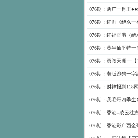
076期：两广一肖王●
076期：红哥《绝杀
076期：红福香港（
076期：黄半仙平特
076期：勇闯天涯==【
076期：老版跑狗一
076期：财神报到11
076期：我毛哥四季
076期：香港--凌云壮
076期：香港彩广西