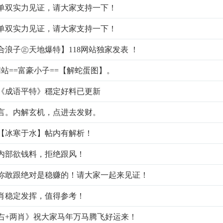
民单双实力见证，请大家支持一下！
民单双实力见证，请大家支持一下！
合浪子㊣天地爆特】118网站独家发表 ！
坛网站==富豪小子==【解蛇蛋图】。
港《成语平特》穩定好料已更新
真言。内解玄机，点进去发财。
：【冰寒于水】帖内有解析！
料内部欲钱料，拒绝跟风！
要你敢跟绝对是稳赚的！请大家一起来见证！
生肖稳定发挥，值得参考！
左右+两肖》祝大家马年万马腾飞好运来！