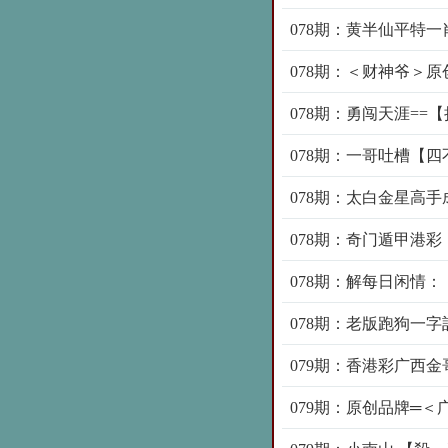
078期：黄半仙平特
078期：＜财神爷＞
078期：勇闯天涯==【
078期：一哥吐槽【
078期：太白金星高
078期：奇门遁甲港彩
078期：解每日闲情
078期：老版跑狗一
079期：香港彩广西
079期：原创品牌═