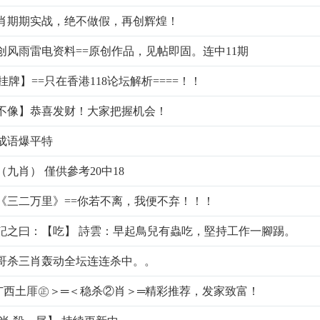
一肖期期实战，绝不做假，再创辉煌！
原创风雨雷电资料==原创作品，见帖即固。连中11期
挂牌】==只在香港118论坛解析====！！
四不像】恭喜发财！大家把握机会！
手成语爆平特
（九肖） 僅供參考20中18
：《三二万里》==你若不离，我便不弃！！！
字記之曰：【吃】 詩雲：早起鳥兒有蟲吃，堅持工作一腳踢。
金哥杀三肖轰动全坛连连杀中。。
＜广西土厞㊣＞═＜稳杀②肖＞═精彩推荐，发家致富！