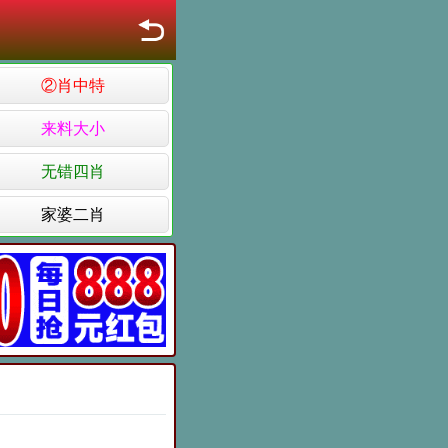
②肖中特
来料大小
无错四肖
家婆二肖