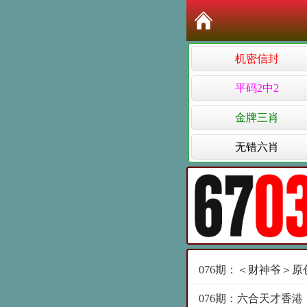
机密信封
平码2中2
金牌三肖
无错六肖
076期：＜财神爷＞
076期：六合天才香