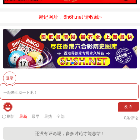
易记网址，6h6h.net 请收藏~
登录
发 布
刷新
最新
最早
最热
全部
0
条评论
还没有评论呢，多多讨论才能总结！