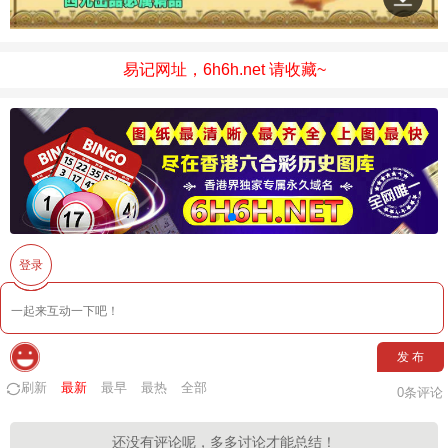
易记网址，6h6h.net 请收藏~
登录
发 布
刷新
最新
最早
最热
全部
0
条评论
还没有评论呢，多多讨论才能总结！