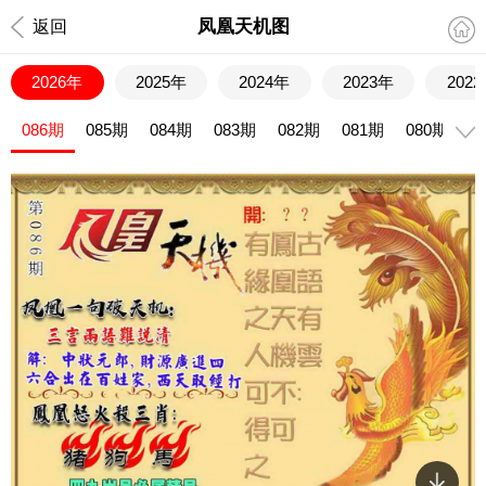
凤凰天机图
返回
2026年
2025年
2024年
2023年
202
086期
085期
084期
083期
082期
081期
080期
0