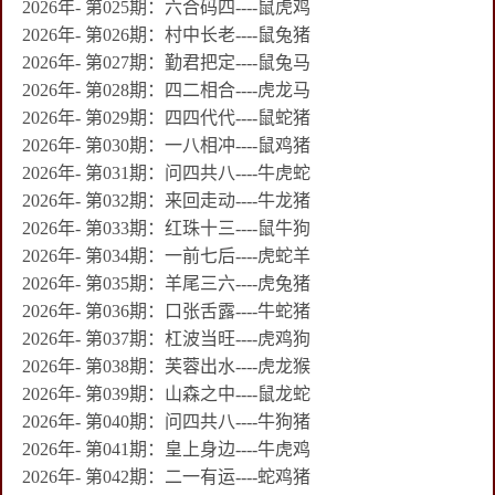
2026年- 第025期：六合码四----鼠虎鸡
2026年- 第026期：村中长老----鼠兔猪
2026年- 第027期：勤君把定----鼠兔马
2026年- 第028期：四二相合----虎龙马
2026年- 第029期：四四代代----鼠蛇猪
2026年- 第030期：一八相冲----鼠鸡猪
2026年- 第031期：问四共八----牛虎蛇
2026年- 第032期：来回走动----牛龙猪
2026年- 第033期：红珠十三----鼠牛狗
2026年- 第034期：一前七后----虎蛇羊
2026年- 第035期：羊尾三六----虎兔猪
2026年- 第036期：口张舌露----牛蛇猪
2026年- 第037期：杠波当旺----虎鸡狗
2026年- 第038期：芙蓉出水----虎龙猴
2026年- 第039期：山森之中----鼠龙蛇
2026年- 第040期：问四共八----牛狗猪
2026年- 第041期：皇上身边----牛虎鸡
2026年- 第042期：二一有运----蛇鸡猪