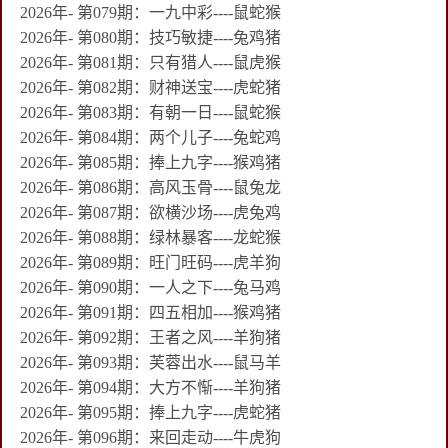
2026年- 第079期：一九中彩----鼠蛇猴
2026年- 第080期：技巧敏捷----兔鸡猪
2026年- 第081期：只有猎人----鼠虎猴
2026年- 第082期：财神送宝----虎蛇猪
2026年- 第083期：有朝一日----鼠蛇猴
2026年- 第084期：两个儿子----兔蛇鸡
2026年- 第085期：捧上九字----猴鸡猪
2026年- 第086期：高风玉骨----鼠兔龙
2026年- 第087期：欲横沙场----虎兔鸡
2026年- 第088期：绿林暴客----龙蛇猴
2026年- 第089期：旺门旺码----虎羊狗
2026年- 第090期：一人之下----兔马鸡
2026年- 第091期：四五相加----猴鸡猪
2026年- 第092期：王者之风----羊狗猪
2026年- 第093期：芙蓉出水----鼠马羊
2026年- 第094期：大方不惭----羊狗猪
2026年- 第095期：捧上九字----虎蛇猪
2026年- 第096期：来回走动----牛虎狗