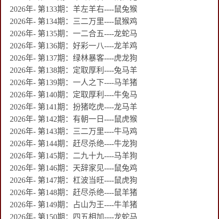
2026年- 第133期：羊左羊右----鼠兔猴
2026年- 第134期：三二万里----鼠猴鸡
2026年- 第135期：一二合五----龙蛇马
2026年- 第136期：好彩一八----龙羊鸡
2026年- 第137期：绿林暴客----虎龙狗
2026年- 第138期：定取厚利----兔马羊
2026年- 第139期：一人之下----马羊猪
2026年- 第140期：定取厚利----牛兔马
2026年- 第141期：扮猪吃虎----龙马羊
2026年- 第142期：有朝一日----鼠虎猴
2026年- 第143期：三二万里----牛马鸡
2026年- 第144期：赶尽杀绝----牛龙狗
2026年- 第145期：二九十九----马羊狗
2026年- 第146期：天辞家见----鼠兔鸡
2026年- 第147期：杠波当旺----鼠虎狗
2026年- 第148期：赶尽杀绝----鼠羊猪
2026年- 第149期：占山为王----牛羊猪
2026年- 第150期：四五相加----龙蛇马