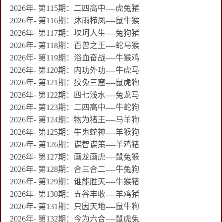
2026年- 第115期：二四高中----虎兔猪
2026年- 第116期：沐雨栉凤----鼠牛猴
2026年- 第117期：坎坷人生----兔狗猪
2026年- 第118期：百兽之王----蛇马猴
2026年- 第119期：浴血奋战----牛猴鸡
2026年- 第120期：内功外功----牛虎马
2026年- 第121期：狡兔三窟----鼠虎狗
2026年- 第122期：四七浅水----兔龙马
2026年- 第123期：二四高中----牛蛇狗
2026年- 第124期：物为猪王----马羊狗
2026年- 第125期：牛鬼蛇神----羊猴狗
2026年- 第126期：谋智谋策----羊鸡猪
2026年- 第127期：画龙画虎----鼠兔猴
2026年- 第128期：合三合二----牛兔狗
2026年- 第129期：谁能胜天----牛猴猪
2026年- 第130期：五谷丰收----羊鸡猪
2026年- 第131期：只因天地----鼠牛狗
2026年- 第132期：今为六合----鼠虎兔