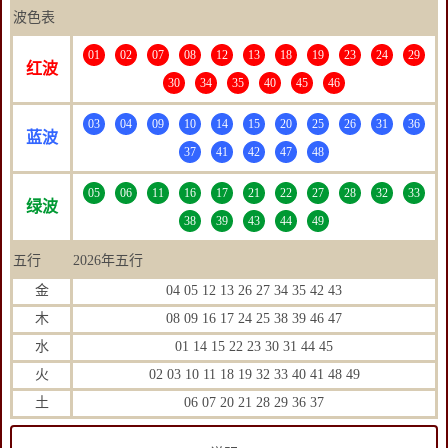
波色表
01
02
07
08
12
13
18
19
23
24
29
红波
30
34
35
40
45
46
03
04
09
10
14
15
20
25
26
31
36
蓝波
37
41
42
47
48
05
06
11
16
17
21
22
27
28
32
33
绿波
38
39
43
44
49
五行
2026年五行
金
04 05 12 13 26 27 34 35 42 43
木
08 09 16 17 24 25 38 39 46 47
水
01 14 15 22 23 30 31 44 45
火
02 03 10 11 18 19 32 33 40 41 48 49
土
06 07 20 21 28 29 36 37