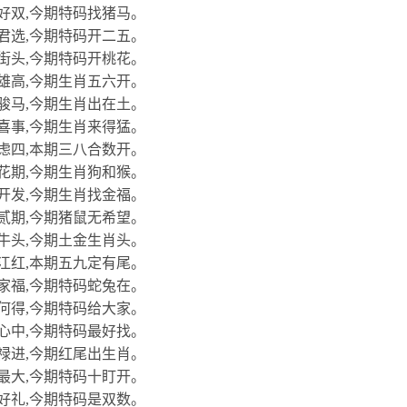
看好双,今期特码找猪马。
任君选,今期特码开二五。
窜街头,今期特码开桃花。
气雄高,今期生肖五六开。
是骏马,今期生肖出在土。
报喜事,今期生肖来得猛。
考虑四,本期三八合数开。
中花期,今期生肖狗和猴。
大开发,今期生肖找金福。
壹贰期,今期猪鼠无希望。
做牛头,今期土金生肖头。
满江红,本期五九定有尾。
家家福,今期特码蛇兔在。
令何得,今期特码给大家。
放心中,今期特码最好找。
才禄进,今期红尾出生肖。
我最大,今期特码十盯开。
送好礼,今期特码是双数。