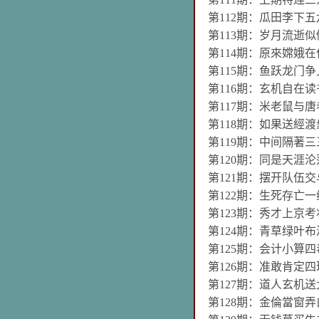
第112期：瓜田李下
第113期：岁月流逝
第114期：原來嫦娥
第115期：鱼跃龙门
第116期：玄机自在
第117期：米老鼠与
第118期：如果送經
第119期：中间隔著
第120期：同是天涯
第121期：摆开队伍
第122期：生死存亡
第123期：秀才上京
第124期：青草绿叶
第125期：会计小算
第126期：准敢肯定
第127期：道人玄机
第128期：金倫當窗