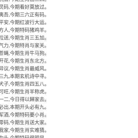
取灵码,今期看好莫放过。
焉夷吾,今期三六正有码。
都平安,今期红波行大运。
俄方人,今期特码猪鸡羊。
粒粒送,今期生肖三五加。
无气力,今期特肖与家关。
扑苍蝇,今期生肖牛马狗。
不开花,今期生肖东北方。
无异议,今期生肖最威风。
一三九,本期玄机诗中寻。
有犬子,今期生肖四五八。
生可旺,今期生肖羊称虎。
没一二,今日得以歸家去。
雙必出,本期开头必有九。
将军酒,今期特码要小肖。
见零码,今期生肖送大家。
來我家,今期生肖实难猜。
三为头,今期特码很明显。