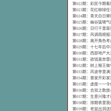
第022期：彩民今期
第023期：花红柳绿
第024期：青天白日
第025期：幽谷猛啸
第026期：日行千里
第027期：风调雨顺
第028期：离开角色
第029期：十七年后
第030期：西部地产
第031期：欲钱直奔
第032期：树上猴王
第033期：风波亭里
第034期：曾家开彩
第035期：虚度一一
第036期：合双之数
第037期：生意兴隆
第038期：排期表里
第039期：老鼠出洞