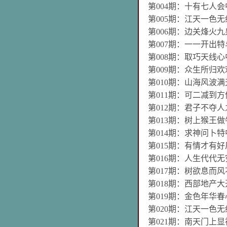
第004期：十有七人
第005期：江天一色
第006期：边关烽火
第007期：一一开出
第008期：取巧天线
第009期：众生所归
第010期：山海风波
第011期：可二减到
第012期：君子不夺
第013期：树上猴王
第014期：求神问卜
第015期：有情才有
第016期：人生代代
第017期：树欲息而
第018期：西部地产
第019期：金色年华
第020期：江天一色
第021期：南天门上