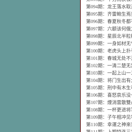
第094期：龙王落水
第095期：齐雷鲍生
第096期：春夏秋冬
第097期：六额该何
第098期：星辰北半
第099期：一身如材
第100期：老虎头上
第101期：春城无处
第102期：一清二楚
第103期：一起上山
第104期：将门生出
第105期：刑中有木
第106期：喜怒哀乐
第107期：煙消雲散
第108期：一杯更进
第109期：子午相冲
第110期：幸運之神
第111期：上期特连