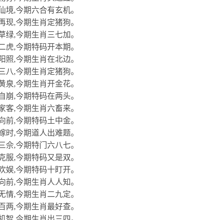
美仙境,今期六合有玄机。
今再现,今期生肖定猪狗。
芳草绿,今期生肖三七加。
有二虎,今期特码开本期。
太阳照,今期生肖在北边。
追三八,今期生肖定猪狗。
下黄泉,今期生肖开金花。
而自崩,今期特码在两头。
农家客,今期生肖六畜来。
只向前,今期特码土中金。
未嫁时,今期道人出难题。
十三佘,今期特门六八七。
五克服,今期特码又是双。
寻欢娱,今期特码十盯开。
只向前,今期生肖人人知。
总无情,今期生肖二九定。
三百两,今期生肖最好查。
极机智,今期生肖出三四。