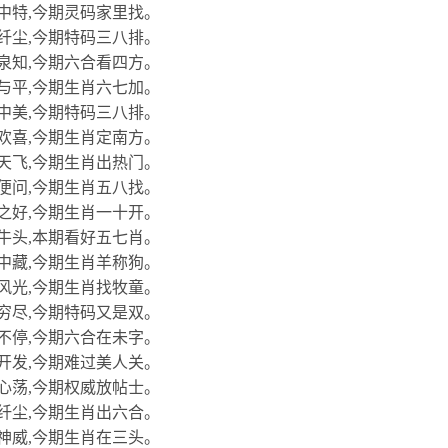
会中特,今期灵码家里找。
无纤尘,今期特码三八排。
九泉知,今期六合看四方。
特与平,今期生肖六七加。
心中美,今期特码三八排。
欢欢喜,今期生肖定南方。
满天飞,今期生肖出热门。
方便问,今期生肖五八找。
人之好,今期生肖一十开。
做牛头,本期看好五七肖。
特中藏,今期生肖羊称狗。
好风光,今期生肖找牧童。
无穷尽,今期特码又是双。
风不停,今期六合在未字。
大开发,今期难过美人关。
春心荡,今期权威放帖士。
无纤尘,今期生肖出六合。
显神威,今期生肖在三头。