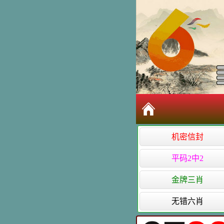
机密信封
平码2中2
金牌三肖
无错六肖