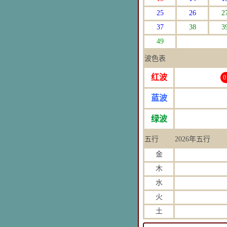
25
26
2
37
38
3
49
波色表
红波
0
蓝波
绿波
五行
2026年五行
金
木
水
火
土