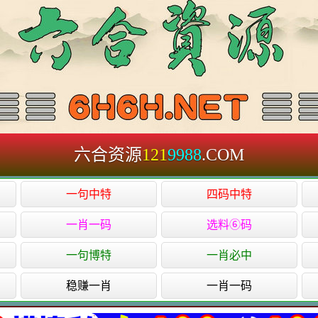
六合资源
121
9988
.COM
一句中特
四码中特
一肖一码
选料⑥码
一句博特
一肖必中
稳赚一肖
一肖一码