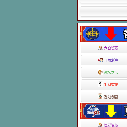
六合资源
旺角彩皇
镇坛之宝
生财有道
香港创富
澳彩资源