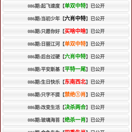
单双中特
086期:起飞速度【
】已公开
六肖中特
086期:当初少年【
】已公开
买啥中啥
086期:只愿你好【
】已公开
单双中特
086期:日丽江河【
】已公开
六肖中特
086期:后台过硬【
】已公开
平特一尾
086期:平安斯基【
】已公开
东南西北
086期:生日快乐【
】已公开
禁绝①肖
086期:只字不提【
】已公开
决杀两合
086期:改变生活【
】已公开
绝杀一肖
086期:玻璃海苔【
】已公开