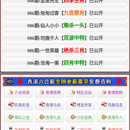
四季生肖
086期:金鱼先生【
】已公开
九宫禁肖
086期:匆匆过客【
】已公开
稳杀一头
086期:仙人小小【
】已公开
双波中特
086期:勿施于人【
】已公开
绝杀三肖
086期:一世英雄【
】已公开
四肖中特
086期:沧海一栗【
】已公开
六合资源
香港挂牌
特区总站
香港跑狗
旺角彩皇
香港马会
博发世家
凤凰信息
镇坛之宝
香港九龙
六合宝典
香港华人
生财有道
亚视彩票
二四六彩
香港开奖