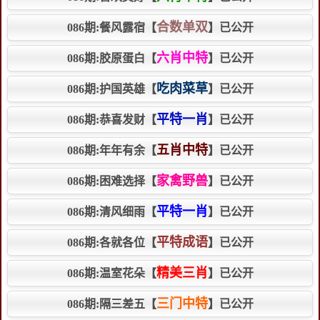
合数单双
086期:餐风露宿【
】已公开
六肖中特
086期:胶原蛋白【
】已公开
吃肉菜草
086期:护国英雄【
】已公开
平特一肖
086期:恭喜发财【
】已公开
五肖中特
086期:年年有余【
】已公开
家禽野兽
086期:困难选择【
】已公开
平特一肖
086期:清风细雨【
】已公开
平特成语
086期:各就各位【
】已公开
精美三肖
086期:温室花朵【
】已公开
三门中特
086期:隔三差五【
】已公开