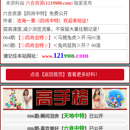
本资料由
六合资源(
1219988.com
)
独家发布
六合资源【四肖中特】免费公开
作者：
沧海一栗（四肖中特）欢迎来验证！
提高速度,减少浏览流量，不保留大量往期记录！
064期:
【♢四肖出特♢】
＜马猪兔虎＞开:马01准
065期:
【♢四肖出特♢】
＜兔鸡鼠狗＞开:？00准
121
.com
9988
请记住本站网址：
www.
点击【返回首页】查看更多好料！
天地中特
086期:瞬间泪奔【
】已公开
六肖中特
086期:喜欢美好【
】已公开