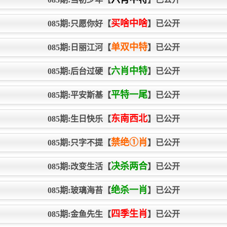
买啥中啥
085期:只愿你好【
】已公开
单双中特
085期:日丽江河【
】已公开
六肖中特
085期:后台过硬【
】已公开
平特一尾
085期:平安斯基【
】已公开
东南西北
085期:生日快乐【
】已公开
禁绝①肖
085期:只字不提【
】已公开
决杀两合
085期:改变生活【
】已公开
绝杀一肖
085期:玻璃海苔【
】已公开
四季生肖
085期:金鱼先生【
】已公开