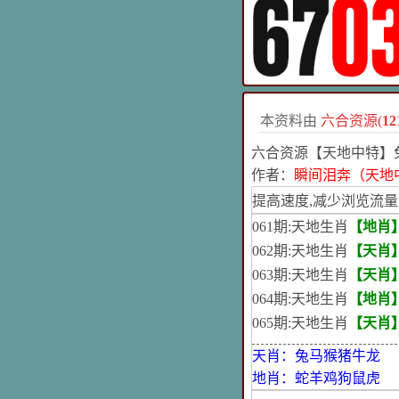
本资料由
六合资源(
12
六合资源【天地中特】
作者：
瞬间泪奔（天地
提高速度,减少浏览流
061期:天地生肖
【地肖
062期:天地生肖
【天肖
063期:天地生肖
【天肖
064期:天地生肖
【地肖
065期:天地生肖
【天肖
天肖：兔马猴猪牛龙
地肖：蛇羊鸡狗鼠虎