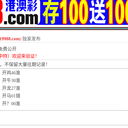
19988.com
)
独家发布
免费公开
中特）欢迎来验证！
量，不保留大量往期记录！
】
开
鸡46
准
】
开
牛30
准
】
开
龙27
准
】
开
马01
错
】
开
？00
准