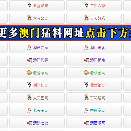
亚视彩票
二四六彩
六叔公网
天天好彩
澳彩之家
澳门彩客
澳门彩经
澳门葡京
老管家网
老顽童网
刘半仙网
救世祖网
大三巴网
百彩通网
老夫子网
中彩堂网
澳洪七公
澳百顺网