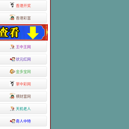
香港开奖
香港彩富
王中王网
状元红网
金多宝网
掌中彩网
横财富网
天机老人
奇人中特