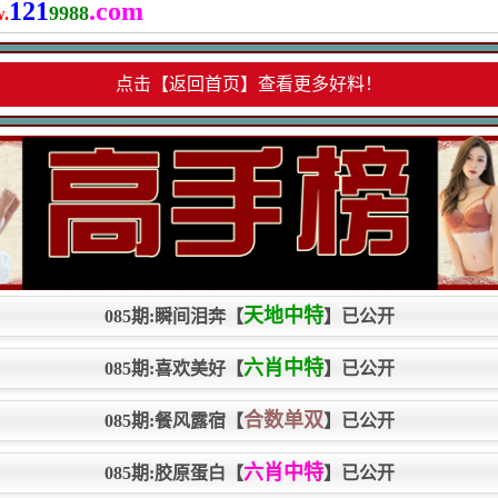
121
.com
9988
.
点击【返回首页】查看更多好料！
天地中特
085期:瞬间泪奔【
】已公开
六肖中特
085期:喜欢美好【
】已公开
合数单双
085期:餐风露宿【
】已公开
六肖中特
085期:胶原蛋白【
】已公开