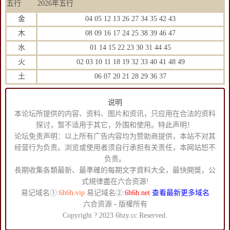
五行
2026年五行
金
04 05 12 13 26 27 34 35 42 43
木
08 09 16 17 24 25 38 39 46 47
水
01 14 15 22 23 30 31 44 45
火
02 03 10 11 18 19 32 33 40 41 48 49
土
06 07 20 21 28 29 36 37
说明
本论坛所提供的内容、资料、图片和资讯，只应用在合法的资料
探讨，暂不适用于其它，外围和使用。特此声明！
论坛免责声明：以上所有广告内容均为赞助商提供，本站不对其
经营行为负责。浏览或使用者须自行承担有关责任，本网站恕不
负责。
長期收集各類最新、最準確的每期文字資料大全，最快開獎，公
式規律盡在六合资源!
易记域名①:
6h6h.vip
易记域名②:
6h6h.net
查看最新更多域名
六合资源
-
版權所有
Copyright ? 2023 6hzy.cc Reserved.