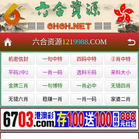
六合资源
121
9988
.COM
机密信封
一句中特
四码中特
②肖中特
平码2中2
一肖一码
选料⑥码
来料大小
金牌三肖
一句博特
一肖必中
无错四肖
无错六肖
稳赚一肖
一肖一码
家婆二肖