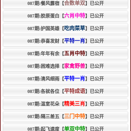
合数单双
087期:餐风露宿【
】已公开
六肖中特
087期:胶原蛋白【
】已公开
吃肉菜草
087期:护国英雄【
】已公开
平特一肖
087期:恭喜发财【
】已公开
五肖中特
087期:年年有余【
】已公开
家禽野兽
087期:困难选择【
】已公开
平特一肖
087期:清风细雨【
】已公开
平特成语
087期:各就各位【
】已公开
精美三肖
087期:温室花朵【
】已公开
三门中特
087期:隔三差五【
】已公开
单双中特
087期:起飞速度【
】已公开