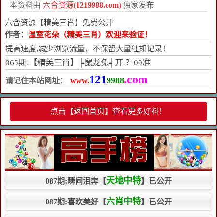
本资料由
六合资源(
1219988.com
)
独家发布
六合资源【精美三肖】免费公开
作者：
温室花朵（精美三肖）欢迎来验证！
提高速度,减少浏览流量，不保留大量往期记录！
065期:【精美三肖】╞鼠龙兔╡开:？00准
121
.com
9988
请记住本站网址：
www.
点击【返回首页】查看更多好料！
天地中特
087期:瞬间泪奔【
】已公开
六肖中特
087期:喜欢美好【
】已公开