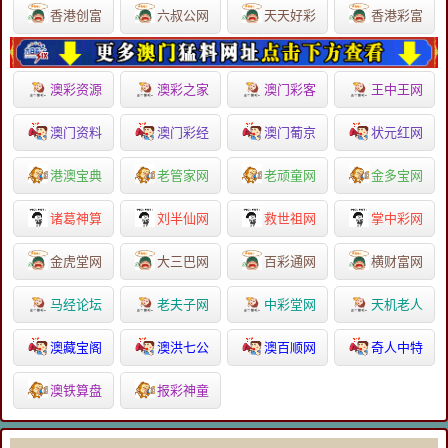
香港创富
六叔公网
天天好彩
香港彩富
澳彩资源
澳彩之家
澳门彩客
王中王网
澳门资料
澳门彩经
澳门葡京
状元红网
港澳宝典
老管家网
老顽童网
金多宝网
诸葛神算
刘半仙网
救世祖网
掌中彩网
金虎堂网
大三巴网
百彩通网
横财富网
马经论坛
老夫子网
中彩堂网
天机老人
澳藏宝阁
澳洪七公
澳百顺网
奇人中特
澳铁算盘
报彩神童